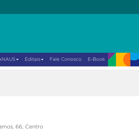
ANAUS
Editais
Fale Conosco
E-Book
amos, 66, Centro