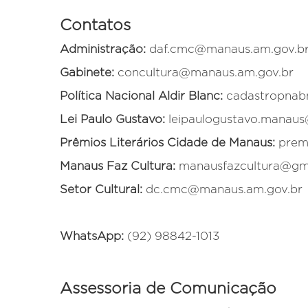
Contatos
Administração:
daf.cmc@manaus.am.gov.b
Gabinete:
concultura@manaus.am.gov.br
Política Nacional Aldir Blanc:
cadastropna
Lei Paulo Gustavo:
leipaulogustavo.manau
Prêmios Literários Cidade de Manaus:
premi
Manaus Faz Cultura:
manausfazcultura@gm
Setor Cultural:
dc.cmc@manaus.am.gov.br
WhatsApp:
(92) 98842-1013
Assessoria de Comunicação