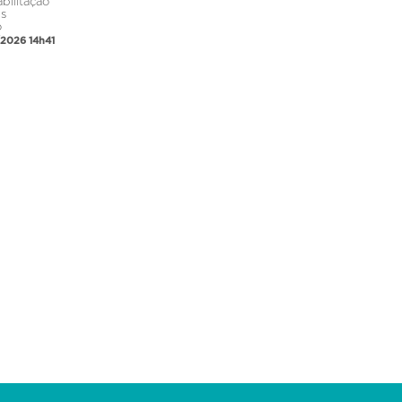
bilitação
is
o
/2026 14h41