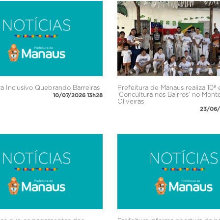
a Inclusivo Quebrando Barreiras
Prefeitura de Manaus realiza 10ª
‘Concultura nos Bairros’ no Mont
10/07/2026 13h28
Oliveiras
23/06/