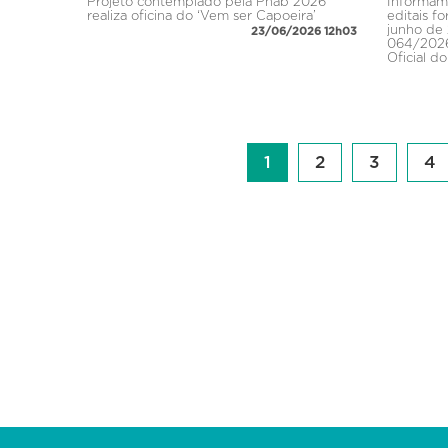
Projeto contemplado pela Pnab 2026
Informam
realiza oficina do ‘Vem ser Capoeira’
editais f
junho de 
23/06/2026 12h03
064/2026
Oficial do
1
2
3
4