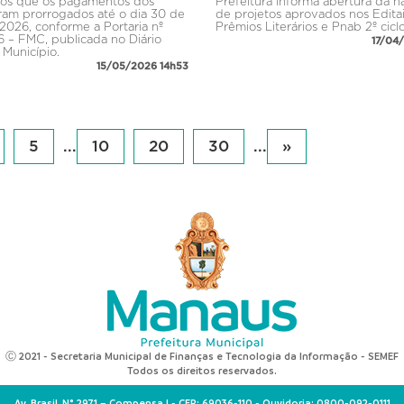
os que os pagamentos dos
Prefeitura informa abertura da ha
oram prorrogados até o dia 30 de
de projetos aprovados nos Edita
2026, conforme a Portaria nº
Prêmios Literários e Pnab 2º cicl
 – FMC, publicada no Diário
17/04
 Município.
15/05/2026 14h53
5
...
10
20
30
...
»
Ⓒ 2021 - Secretaria Municipal de Finanças e Tecnologia da Informação - SEMEF
Todos os direitos reservados.
Av. Brasil, N° 2971 – Compensa I - CEP: 69036-110 - Ouvidoria: 0800-092-0111